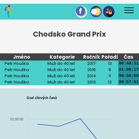
Chodsko Grand Prix
Jméno
Kategorie
Ročník
Pořadí
Čas
Petr Houška
Muži do 40 let
2017
13
00:48:31
Petr Houška
Muži do 40 let
2016
8
01:00:17
Petr Houška
Muži do 40 let
2014
11
00:56:55
Petr Houška
Muži do 40 let
2013
12
00:57:51
Graf cílových časů
01:00:00