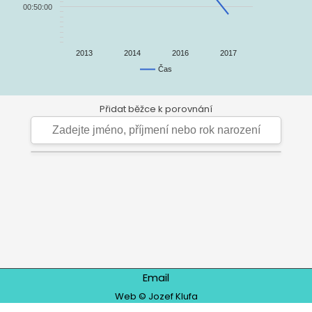
00:50:00
2013
2014
2016
2017
Čas
Přidat běžce k porovnání
Email
Web © Jozef Klufa