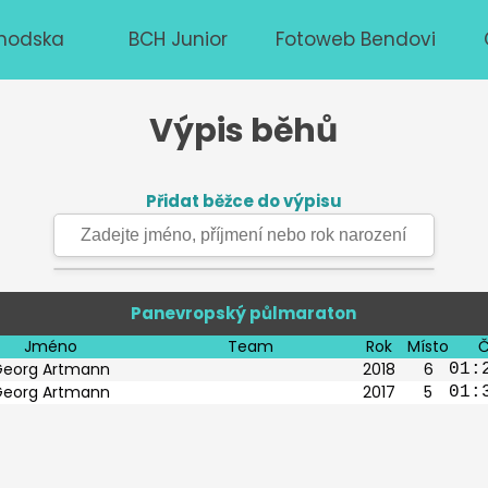
hodska
BCH Junior
Fotoweb Bendovi
Výpis běhů
Přidat běžce do výpisu
Panevropský půlmaraton
Jméno
Team
Rok
Místo
Č
Georg Artmann
2018
6
01:
Georg Artmann
2017
5
01: