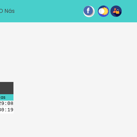
O Nás
as
29:08
30:19