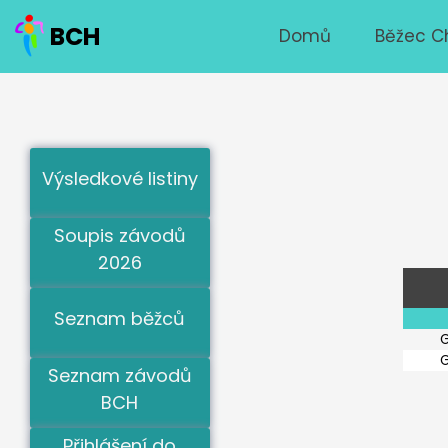
BCH
Domů
Běžec C
Výsledkové listiny
Soupis závodů
2026
Seznam běžců
Seznam závodů
BCH
Přihlášení do