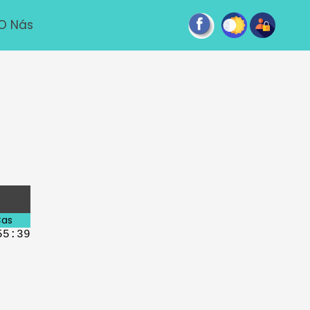
O Nás
as
55:39