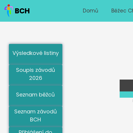
BCH
Domů
Běžec C
Výsledkové listiny
Soupis závodů
2026
Seznam běžců
Seznam závodů
BCH
Přihlášení do