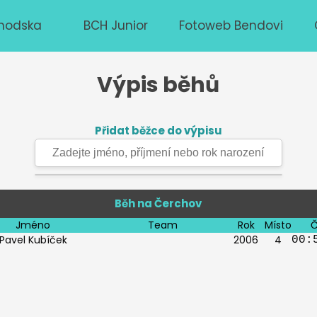
hodska
BCH Junior
Fotoweb Bendovi
Výpis běhů
Přidat běžce do výpisu
Běh na Čerchov
Jméno
Team
Rok
Místo
Č
Pavel Kubíček
2006
4
00: