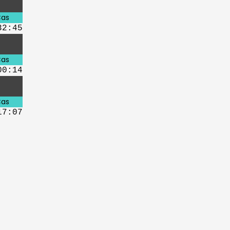
as
32:45
as
00:14
as
17:07