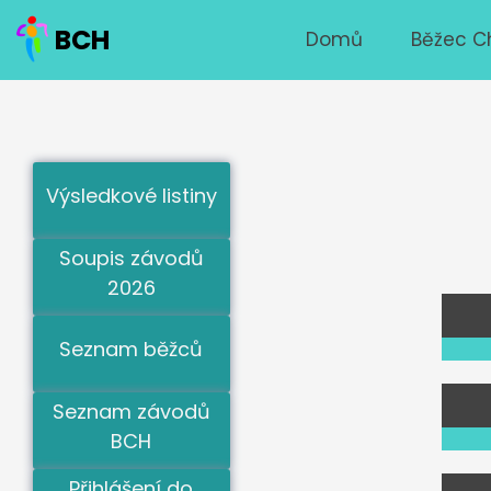
BCH
Domů
Běžec C
Výsledkové listiny
Soupis závodů
2026
Seznam běžců
Seznam závodů
BCH
Přihlášení do