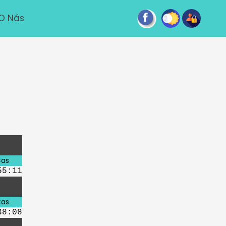
O Nás
as
55:11
as
38:08