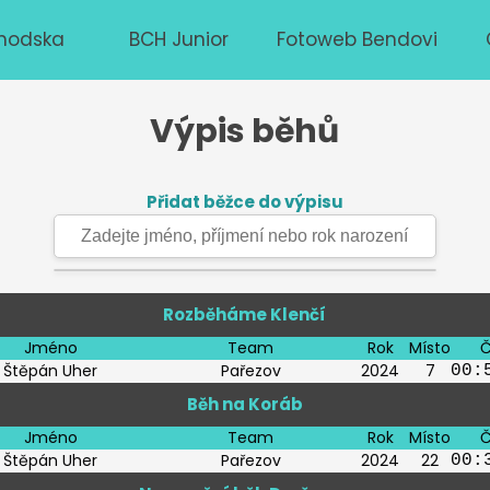
hodska
BCH Junior
Fotoweb Bendovi
Výpis běhů
Přidat běžce do výpisu
Rozběháme Klenčí
Jméno
Team
Rok
Místo
Č
Štěpán Uher
Pařezov
2024
7
00:
Běh na Koráb
Jméno
Team
Rok
Místo
Č
Štěpán Uher
Pařezov
2024
22
00: