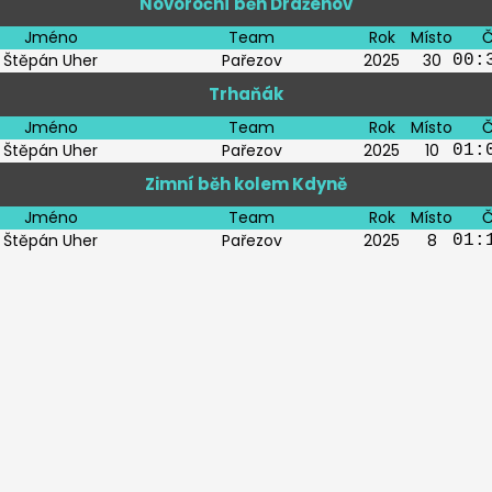
Novoroční běh Draženov
Jméno
Team
Rok
Místo
Č
Štěpán Uher
Pařezov
2025
30
00:
Trhaňák
Jméno
Team
Rok
Místo
Č
Štěpán Uher
Pařezov
2025
10
01:
Zimní běh kolem Kdyně
Jméno
Team
Rok
Místo
Č
Štěpán Uher
Pařezov
2025
8
01: